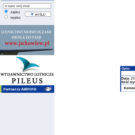
zapisz
wypisz
Opis:
Data:
20
Ilość wy
Komen