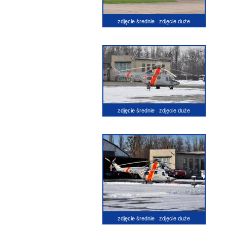
zdjęcie średnie
zdjęcie duże
zdjęcie średnie
zdjęcie duże
zdjęcie średnie
zdjęcie duże