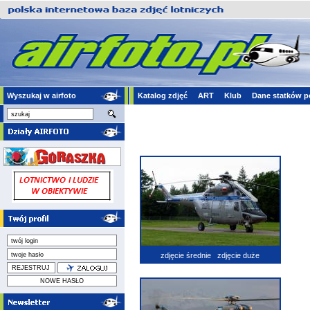
Wyszukaj w airfoto
Katalog zdjęć
ART
Klub
Dane statków p
zdjęcie średnie
zdjęcie duże