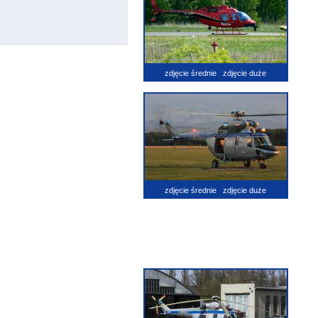
zdjęcie średnie
zdjęcie duże
zdjęcie średnie
zdjęcie duże