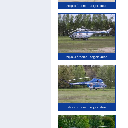
zdjęcie średnie
zdjęcie duże
zdjęcie średnie
zdjęcie duże
zdjęcie średnie
zdjęcie duże