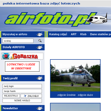
Wyszukaj w airfoto
Katalog zdjęć
ART
Klub
Dane statków p
zdjęcie średnie
zdjęcie duże