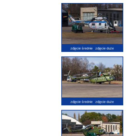
zdjęcie średnie
zdjęcie duże
zdjęcie średnie
zdjęcie duże