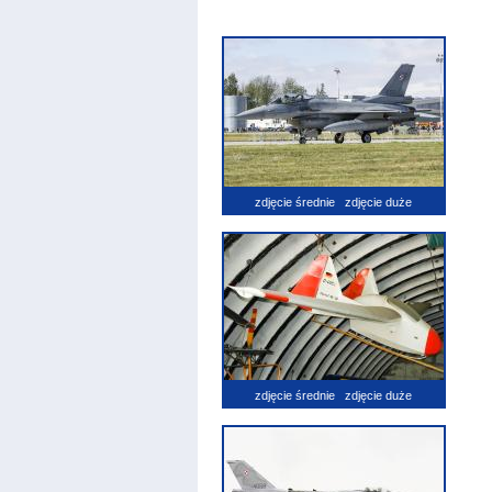
zdjęcie średnie
zdjęcie duże
zdjęcie średnie
zdjęcie duże