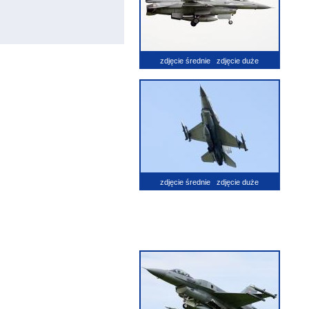
zdjęcie średnie
zdjęcie duże
zdjęcie średnie
zdjęcie duże