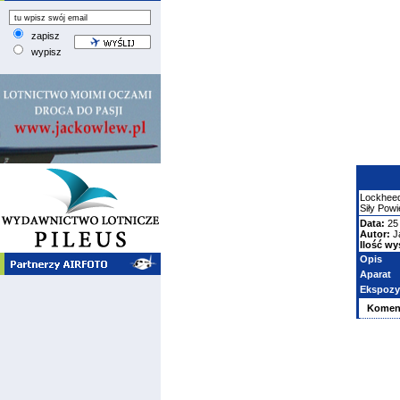
zapisz
wypisz
Lockhee
Siły Pow
Data:
25
Autor:
J
Ilość wy
Opis
Aparat
Ekspozy
Komen