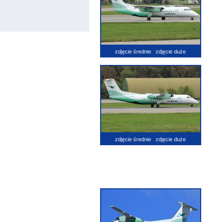
zdjęcie średnie
zdjęcie duże
zdjęcie średnie
zdjęcie duże