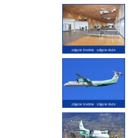
zdjęcie średnie
zdjęcie duże
zdjęcie średnie
zdjęcie duże