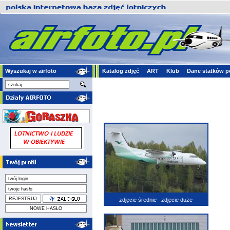
Wyszukaj w airfoto
Katalog zdjęć
ART
Klub
Dane statków p
zdjęcie średnie
zdjęcie duże