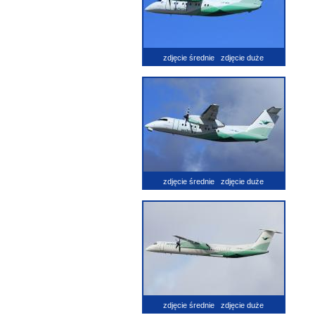
zdjęcie średnie
zdjęcie duże
zdjęcie średnie
zdjęcie duże
zdjęcie średnie
zdjęcie duże