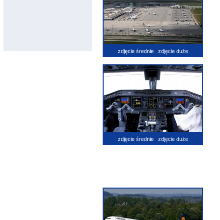
zdjęcie średnie
zdjęcie duże
zdjęcie średnie
zdjęcie duże