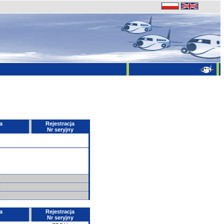
a
Rejestracja
Nr seryjny
a
Rejestracja
Nr seryjny