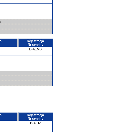
wy
a
Rejestracja
Nr seryjny
D-AEMB
a
Rejestracja
Nr seryjny
D-AIHZ