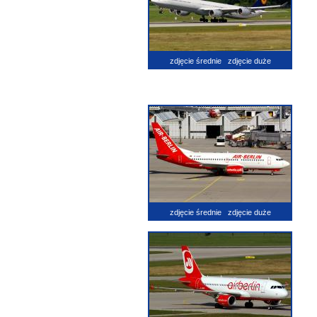
zdjęcie średnie
zdjęcie duże
zdjęcie średnie
zdjęcie duże