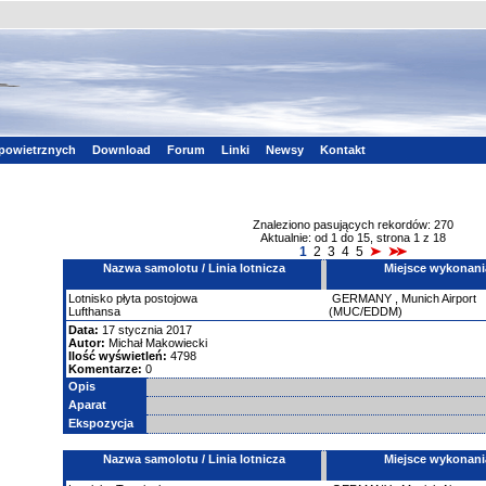
powietrznych
Download
Forum
Linki
Newsy
Kontakt
Znaleziono pasujących rekordów: 270
Aktualnie: od 1 do 15, strona 1 z 18
1
2
3
4
5
Nazwa samolotu / Linia lotnicza
Miejsce wykonani
Lotnisko
płyta postojowa
GERMANY
,
Munich Airport
Lufthansa
(MUC/EDDM)
Data:
17 stycznia 2017
Autor:
Michał Makowiecki
Ilość wyświetleń:
4798
Komentarze:
0
Opis
Aparat
Ekspozycja
Nazwa samolotu / Linia lotnicza
Miejsce wykonani