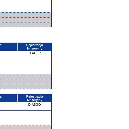
a
Rejestracja
Nr seryjny
D-AGEP
a
Rejestracja
Nr seryjny
D-ABGO