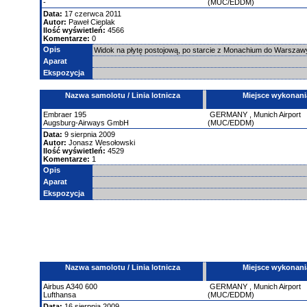
-
(MUC/EDDM)
Data:
17 czerwca 2011
Autor:
Paweł Cieplak
Ilość wyświetleń:
4566
Komentarze:
0
Opis
Widok na płytę postojową, po starcie z Monachium do Warsza
Aparat
Ekspozycja
Nazwa samolotu / Linia lotnicza
Miejsce wykonani
Embraer
195
GERMANY
,
Munich Airport
Augsburg-Airways GmbH
(MUC/EDDM)
Data:
9 sierpnia 2009
Autor:
Jonasz Wesołowski
Ilość wyświetleń:
4529
Komentarze:
1
Opis
Aparat
Ekspozycja
Nazwa samolotu / Linia lotnicza
Miejsce wykonani
Airbus
A340
600
GERMANY
,
Munich Airport
Lufthansa
(MUC/EDDM)
Data:
16 sierpnia 2009