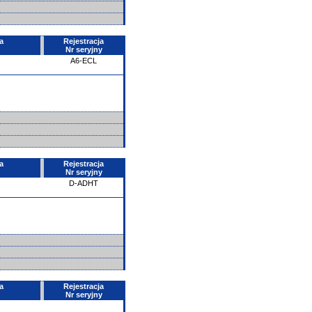
a
Rejestracja
Nr seryjny
A6-ECL
a
Rejestracja
Nr seryjny
D-ADHT
a
Rejestracja
Nr seryjny