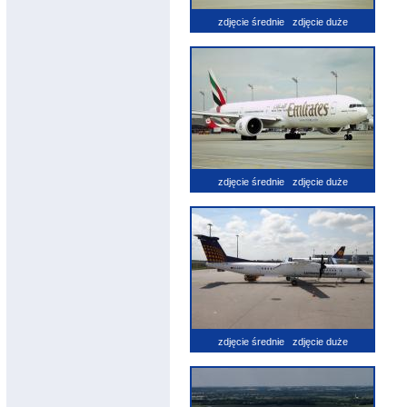
zdjęcie średnie
zdjęcie duże
zdjęcie średnie
zdjęcie duże
zdjęcie średnie
zdjęcie duże