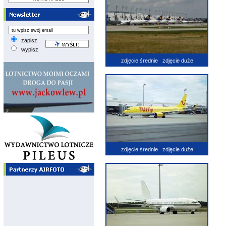
zapisz
wypisz
zdjęcie średnie
zdjęcie duże
zdjęcie średnie
zdjęcie duże