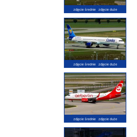
zdjęcie średnie
zdjęcie duże
zdjęcie średnie
zdjęcie duże
zdjęcie średnie
zdjęcie duże