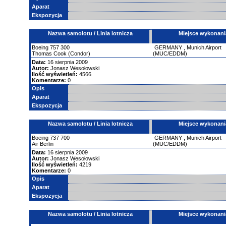
Aparat
Ekspozycja
Nazwa samolotu / Linia lotnicza
Miejsce wykonani
Boeing
757
300
GERMANY
,
Munich Airport
Thomas Cook (Condor)
(MUC/EDDM)
Data:
16 sierpnia 2009
Autor:
Jonasz Wesołowski
Ilość wyświetleń:
4566
Komentarze:
0
Opis
Aparat
Ekspozycja
Nazwa samolotu / Linia lotnicza
Miejsce wykonani
Boeing
737
700
GERMANY
,
Munich Airport
Air Berlin
(MUC/EDDM)
Data:
16 sierpnia 2009
Autor:
Jonasz Wesołowski
Ilość wyświetleń:
4219
Komentarze:
0
Opis
Aparat
Ekspozycja
Nazwa samolotu / Linia lotnicza
Miejsce wykonani