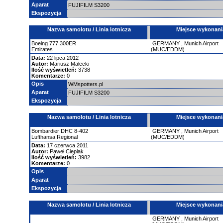
Aparat
FUJIFILM S3200
Ekspozycja
Nazwa samolotu / Linia lotnicza
Miejsce wykonani
Boeing
777
300ER
GERMANY
,
Munich Airport
Emirates
(MUC/EDDM)
Data:
22 lipca 2012
Autor:
Mariusz Małecki
Ilość wyświetleń:
3738
Komentarze:
0
Opis
WMspotters.pl
Aparat
FUJIFILM S3200
Ekspozycja
Nazwa samolotu / Linia lotnicza
Miejsce wykonani
Bombardier
DHC 8-402
GERMANY
,
Munich Airport
Lufthansa Regional
(MUC/EDDM)
Data:
17 czerwca 2011
Autor:
Paweł Cieplak
Ilość wyświetleń:
3982
Komentarze:
0
Opis
Aparat
Ekspozycja
Nazwa samolotu / Linia lotnicza
Miejsce wykonani
GERMANY
,
Munich Airport