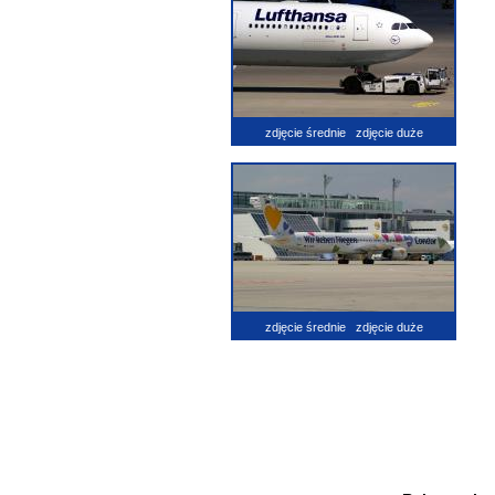
zdjęcie średnie
zdjęcie duże
zdjęcie średnie
zdjęcie duże