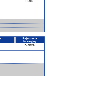
D-AIKL
a
Rejestracja
Nr seryjny
D-ABON