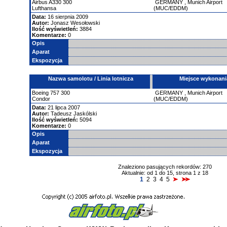
Airbus
A330
300
GERMANY
,
Munich Airport
Lufthansa
(MUC/EDDM)
Data:
16 sierpnia 2009
Autor:
Jonasz Wesołowski
Ilość wyświetleń:
3884
Komentarze:
0
Opis
Aparat
Ekspozycja
Nazwa samolotu / Linia lotnicza
Miejsce wykonani
Boeing
757
300
GERMANY
,
Munich Airport
Condor
(MUC/EDDM)
Data:
21 lipca 2007
Autor:
Tadeusz Jaskólski
Ilość wyświetleń:
5094
Komentarze:
0
Opis
Aparat
Ekspozycja
Znaleziono pasujących rekordów: 270
Aktualnie: od 1 do 15, strona 1 z 18
1
2
3
4
5