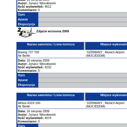
Autor:
Jonasz Wesołowski
Ilość wyświetleń:
4612
Komentarze:
0
Opis
Aparat
Ekspozycja
Zdjęcie wrzesnia 2009
Nazwa samolotu / Linia lotnicza
Miejsce wykonani
Boeing
737
700
GERMANY
,
Munich Airport
Air Berlin
(MUC/EDDM)
Data:
16 sierpnia 2009
Autor:
Jonasz Wesołowski
Ilość wyświetleń:
4232
Komentarze:
0
Opis
Aparat
Ekspozycja
Nazwa samolotu / Linia lotnicza
Miejsce wykonani
Airbus
A319
100
GERMANY
,
Munich Airport
Air Berlin
(MUC/EDDM)
Data:
16 sierpnia 2009
Autor:
Jonasz Wesołowski
Ilość wyświetleń:
4074
Komentarze:
0
Opis