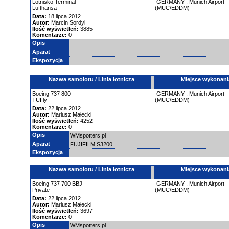
Lotnisko
Terminal
GERMANY
,
Munich Airport
Lufthansa
(MUC/EDDM)
Data:
18 lipca 2012
Autor:
Marcin Sordyl
Ilość wyświetleń:
3885
Komentarze:
0
Opis
Aparat
Ekspozycja
Nazwa samolotu / Linia lotnicza
Miejsce wykonani
Boeing
737
800
GERMANY
,
Munich Airport
TUIfly
(MUC/EDDM)
Data:
22 lipca 2012
Autor:
Mariusz Małecki
Ilość wyświetleń:
4252
Komentarze:
0
Opis
WMspotters.pl
Aparat
FUJIFILM S3200
Ekspozycja
Nazwa samolotu / Linia lotnicza
Miejsce wykonani
Boeing
737
700 BBJ
GERMANY
,
Munich Airport
Private
(MUC/EDDM)
Data:
22 lipca 2012
Autor:
Mariusz Małecki
Ilość wyświetleń:
3697
Komentarze:
0
Opis
WMspotters.pl