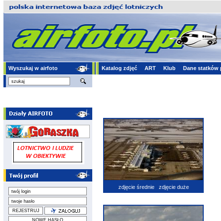
Wyszukaj w airfoto
Katalog zdjęć
ART
Klub
Dane statków 
zdjęcie średnie
zdjęcie duże