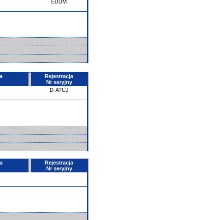
EDDM
a
Rejestracja
Nr seryjny
D-ATUJ
a
Rejestracja
Nr seryjny