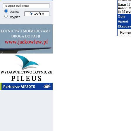
Data:
17 
Autor:
M
zapisz
Ilość wy
Opis
wypisz
Aparat
Ekspozy
Komen