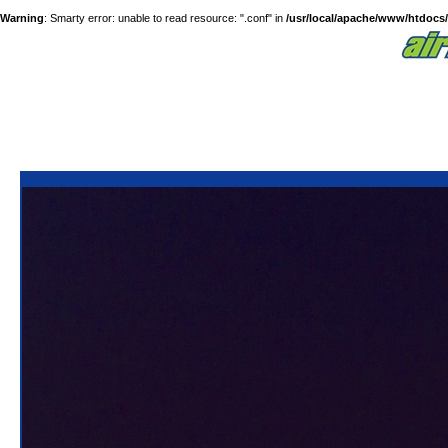
Warning
: Smarty error: unable to read resource: ".conf" in
/usr/local/apache/www/htdocs/a