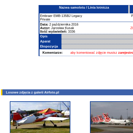
Nazwa samolotu / Linia lotnicza
Embraer
EMB-135BJ Legacy
Private
Data:
2 października 2016
Autor:
Jarosław Kusak
Z
Ilość wyświetleń:
3336
Opis
Aparat
Ekspozycja
Komentarze:
aby komentować zdjęcie musisz
zarejest
Losowe zdjęcia z galerii Airfoto.pl