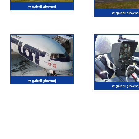
w galerii głównej
w galerii główne
w galerii głównej
w galerii główne
lotnictwo, zdjęcia lotnicze, fotografia, pasja, lotnisko, klub miłoników lotnictwa, balony, samol