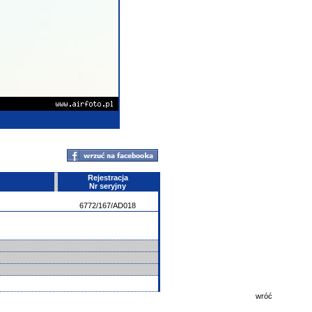
Rejestracja
Nr seryjny
6772/167/AD018
wróć