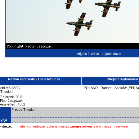
zdjęcie średnie
zdjęcie duże
Nazwa samolotu / Linia lotnicza
Miejsce wykonania
chi
MB-339C
POLAND
,
Radom - Sadków (EPRA)
Tricolori
7 sierpnia 2011
Piotr Jaszczuk
yświetleń:
4352
Frecce Tricolori
ycja
ntarze:
aby komentować zdjęcie musisz
zarejestrować
się w naszym serwisie