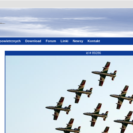
powietrznych
Download
Forum
Linki
Newsy
Kontakt
id # 89286