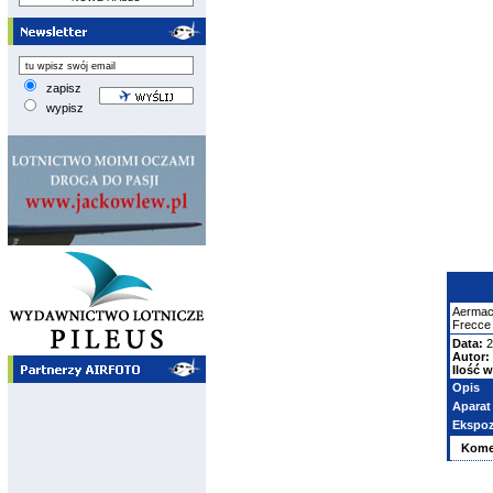
zapisz
wypisz
Aermac
Frecce 
Data:
2
Autor:
Ilość w
Opis
Aparat
Ekspoz
Kome