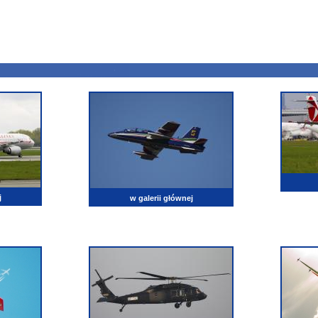
j
w galerii głównej