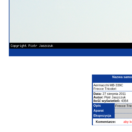
Nazwa samolo
Aermacchi
MB-339C
Frecce Tricolori
Data:
27 sierpnia 2011
Autor:
Piotr Jaszczuk
Ilość wyświetleń:
4354
Opis
Frecce Tric
Aparat
Ekspozycja
Komentarze:
aby k