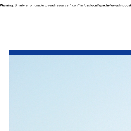
Warning
: Smarty error: unable to read resource: ".conf" in
/usr/local/apache/www/htdocs/a