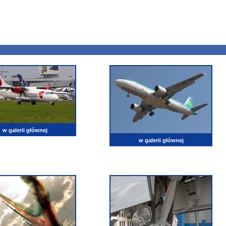
w galerii głównej
w galerii głównej