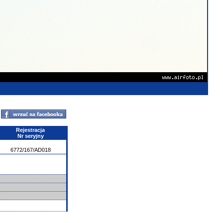
Rejestracja
Nr seryjny
6772/167/AD018