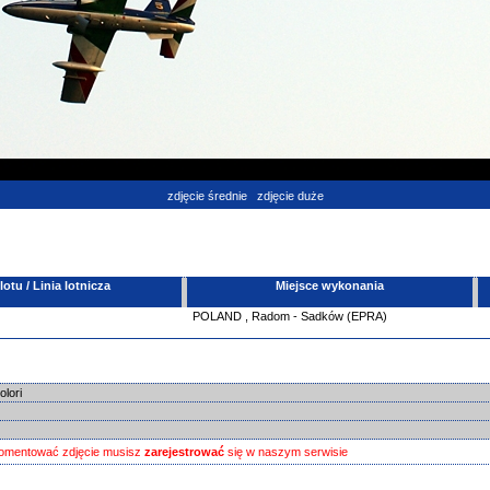
zdjęcie średnie
zdjęcie duże
tu / Linia lotnicza
Miejsce wykonania
POLAND
,
Radom - Sadków (EPRA)
olori
omentować zdjęcie musisz
zarejestrować
się w naszym serwisie