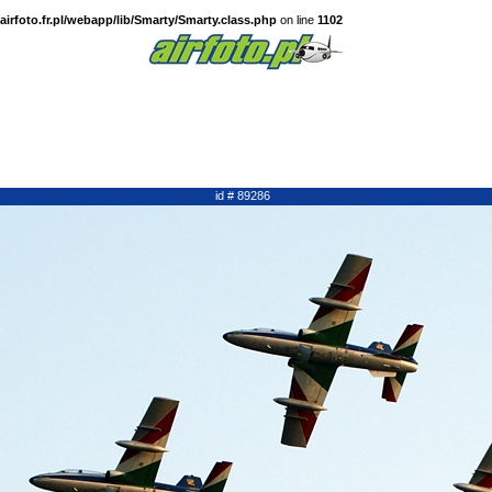
irfoto.fr.pl/webapp/lib/Smarty/Smarty.class.php
on line
1102
id # 89286