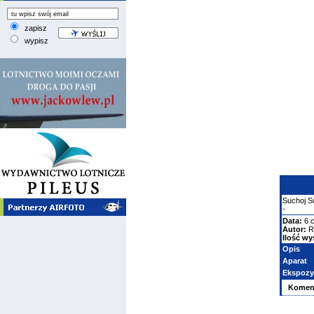
zapisz
wypisz
Suchoj
S
-
Data:
6 
Autor:
R
Ilość wy
Opis
Aparat
Ekspozy
Komen