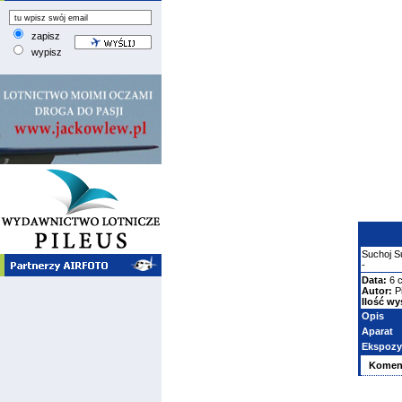
zapisz
wypisz
Suchoj
S
-
Data:
6 
Autor:
P
Ilość wy
Opis
Aparat
Ekspozy
Komen