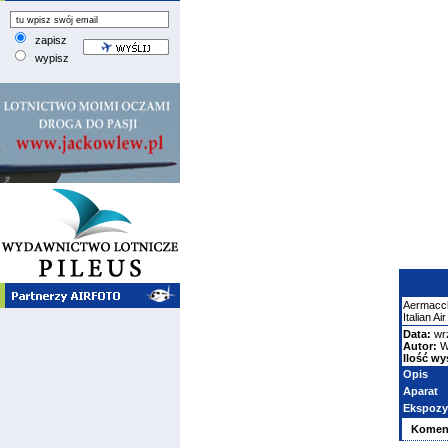
zapisz
wypisz
Aermacc
Italian Ai
Data:
wr
Autor:
W
Ilość wy
Opis
Aparat
Ekspozy
Komen