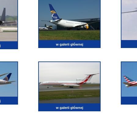
w galerii głównej
j
j
w galerii głównej