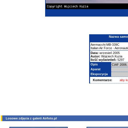
Nazwa samolo
Aermacchi
MB-339C
Italian Air Force - Aeronauti
Data:
wrzesień 2005
Autor:
Wojciech Kuzia
Ilość wyświetleń:
5297
Opis
CIAF 2006.
Aparat
Ekspozycja
Komentarze:
aby k
Losowe zdjęcia z galerii Airfoto.pl