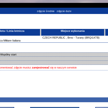
zdjęcie średnie
zdjęcie duże
tu / Linia lotnicza
Miejsce wykonania
CZECH REPUBLIC
,
Brno - Turany (BRQ/LKTB)
ca Militare Italiana
 Wspólny start
omentować zdjęcie musisz
zarejestrować
się w naszym serwisie