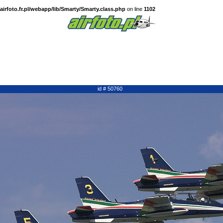
irfoto.fr.pl/webapp/lib/Smarty/Smarty.class.php
on line
1102
id # 50760