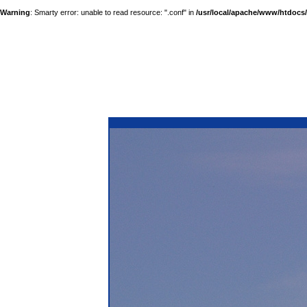
Warning
: Smarty error: unable to read resource: ".conf" in
/usr/local/apache/www/htdocs/a