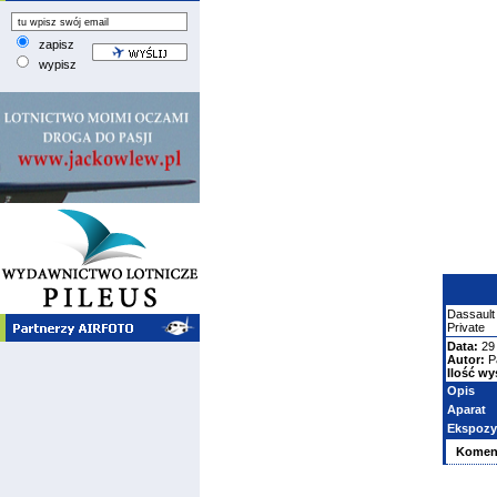
zapisz
wypisz
Dassault
Private
Data:
29
Autor:
P
Ilość wy
Opis
Aparat
Ekspozy
Komen