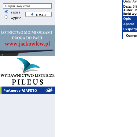
Qatar Ai
Data:
6 l
Autor:
M
zapisz
Ilość wy
wypisz
Opis
Aparat
Ekspozy
Komen