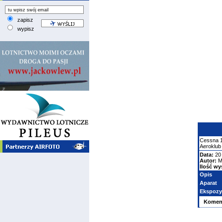
zapisz
wypisz
Cessna
Aeroklub
Data:
20 
Autor:
M
Ilość wy
Opis
Aparat
Ekspozy
Komen