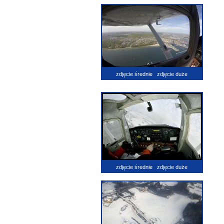
zdjęcie średnie
zdjęcie duże
zdjęcie średnie
zdjęcie duże