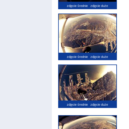
zdjęcie średnie
zdjęcie duże
zdjęcie średnie
zdjęcie duże
zdjęcie średnie
zdjęcie duże