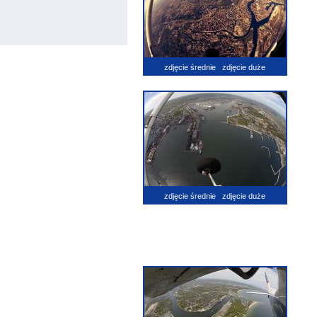
zdjęcie średnie
zdjęcie duże
zdjęcie średnie
zdjęcie duże