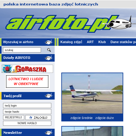
Wyszukaj w airfoto
Katalog zdjęć
ART
Klub
Dane statków p
zdjęcie średnie
zdjęcie duże