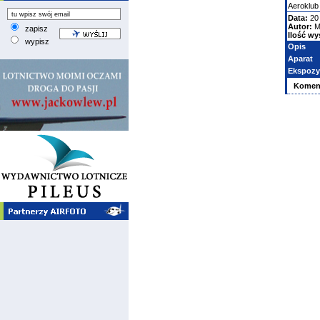
Aeroklub
Data:
20 
Autor:
M
zapisz
Ilość wy
wypisz
Opis
Aparat
Ekspozy
Komen