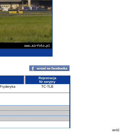
Rejestracja
Nr seryjny
 Fryderyka
TC-TLB
wróć