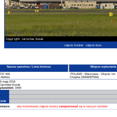
zdjęcie średnie
zdjęcie duże
Nazwa samolotu / Linia lotnicza
Miejsce wykonania
737
400
POLAND
,
Warszawa - Okęcie / im.
 Airlines
Chopina (WAW/EPWA)
6 maja 2016
Jarosław Kusak
yświetleń:
3499
ycja
ntarze:
aby komentować zdjęcie musisz
zarejestrować
się w naszym serwisie