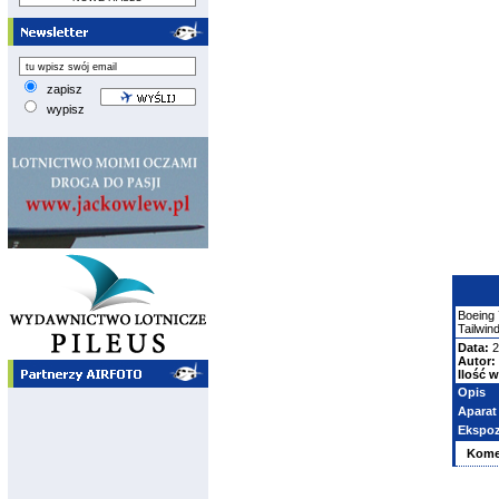
zapisz
wypisz
Boeing
Tailwind
Data:
2
Autor:
Ilość w
Opis
Aparat
Ekspoz
Kome