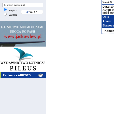
West Air
Data:
10
Autor:
W
zapisz
Ilość wy
wypisz
Opis
Aparat
Ekspozy
Komen