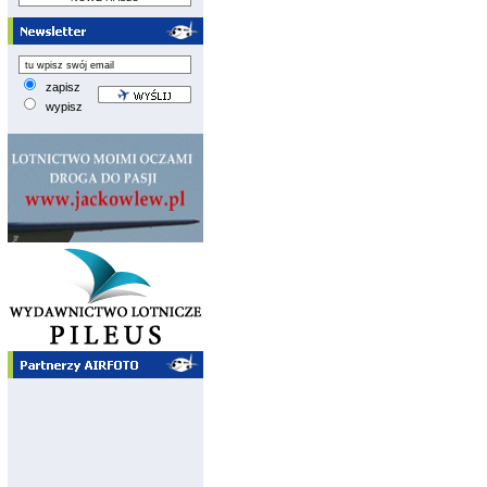
zapisz
wypisz