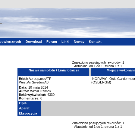
powietrznych
Download
Forum
Linki
Newsy
Kontakt
Znaleziono pasujących rekordów: 1
Aktualnie: od 1 do 1, strona 1 z 1
Nazwa samolotu / Linia lotnicza
Miejsce wykonani
British Aerospace
ATP
NORWAY
,
Oslo Gardermoe
West Air Sweden AB
(OSL/ENGM)
Data:
10 maja 2014
Autor:
Witold Ozimek
Ilość wyświetleń:
4330
Komentarze:
0
Opis
Aparat
Ekspozycja
Znaleziono pasujących rekordów: 1
Aktualnie: od 1 do 1, strona 1 z 1