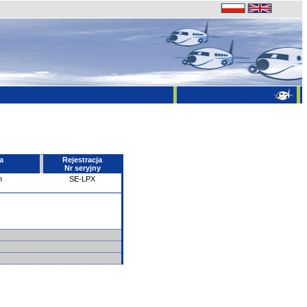
a
Rejestracja
Nr seryjny
n
SE-LPX