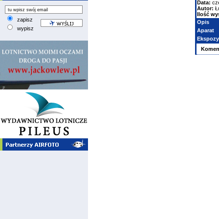
Data:
cz
Autor:
Ł
Ilość wy
zapisz
Opis
wypisz
Aparat
Ekspozy
Komen