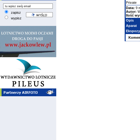
Private
Data:
9 
Autor:
W
zapisz
Ilość wy
wypisz
Opis
Aparat
Ekspozy
Komen