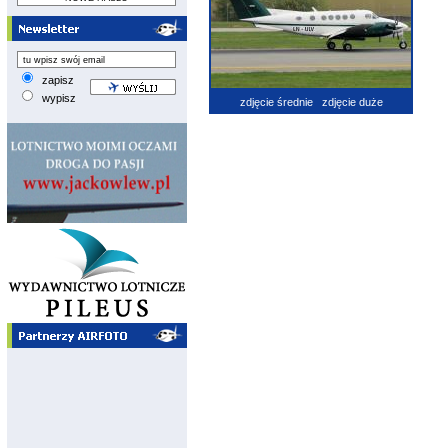
zapisz
wypisz
zdjęcie średnie
zdjęcie duże