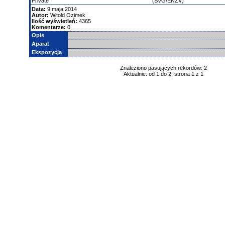
Private
(SVG/ENZV)
Data:
9 maja 2014
Autor:
Witold Ozimek
Ilość wyświetleń:
4365
Komentarze:
0
Opis
Aparat
Ekspozycja
Znaleziono pasujących rekordów: 2
Aktualnie: od 1 do 2, strona 1 z 1