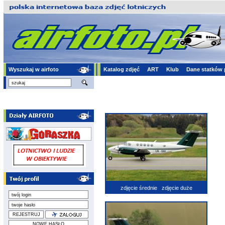
Wyszukaj w airfoto
Katalog zdjęć
ART
Klub
Dane statków 
zdjęcie średnie
zdjęcie duże