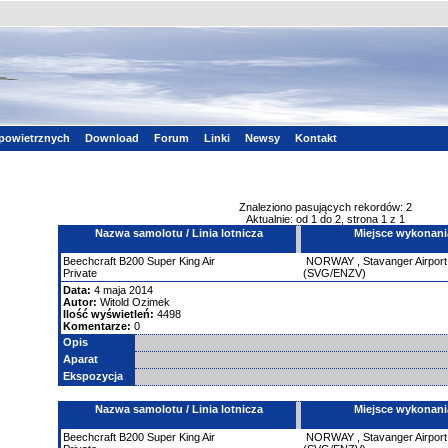
powietrznych
Download
Forum
Linki
Newsy
Kontakt
Znaleziono pasujących rekordów: 2
Aktualnie: od 1 do 2, strona 1 z 1
Nazwa samolotu / Linia lotnicza
Miejsce wykonani
Beechcraft
B200 Super King Air
NORWAY
,
Stavanger Airport
Private
(SVG/ENZV)
Data:
4 maja 2014
Autor:
Witold Ozimek
Ilość wyświetleń:
4498
Komentarze:
0
Opis
Aparat
Ekspozycja
Nazwa samolotu / Linia lotnicza
Miejsce wykonani
Beechcraft
B200 Super King Air
NORWAY
,
Stavanger Airport