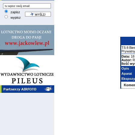
zapisz
wypisz
TS
8 Bie
Prywatn
Data:
18
Autor:
R
Ilość wy
Opis
Aparat
Ekspozy
Komen