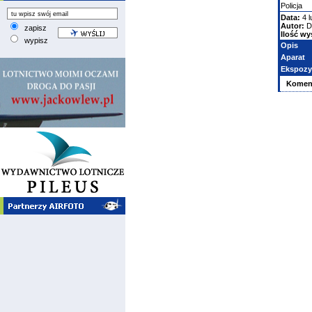
Policja
Data:
4 l
Autor:
D
zapisz
Ilość wy
wypisz
Opis
Aparat
Ekspozy
Komen