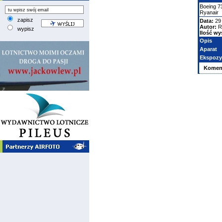
Boeing
7
Ryanair
zapisz
Data:
29 
Autor:
R
wypisz
Ilość wy
Opis
Aparat
Ekspozy
Komen