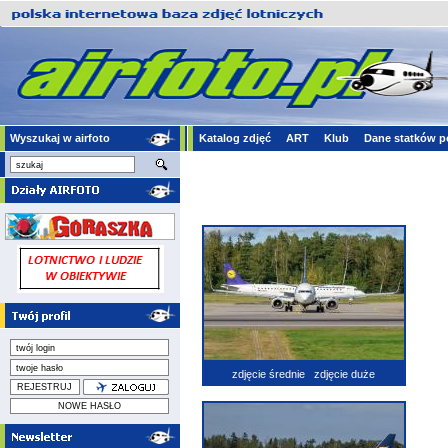
Wyszukaj w airfoto
Katalog zdjęć
ART
Klub
Dane statków p
zdjęcie średnie
zdjęcie duże