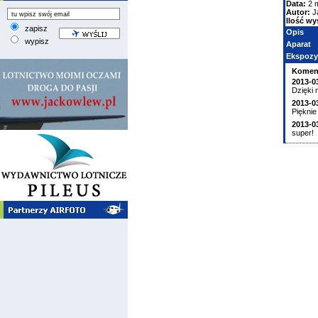
Data:
2 
Autor:
J
Ilość wy
zapisz
Opis
wypisz
Aparat
Ekspozy
Komen
2013-0
Dzięki 
2013-0
Pięknie
2013-0
super!