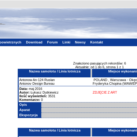
powietrznych
Download
Forum
Linki
Newsy
Kontakt
Znaleziono pasujących rekordów: 6
Aktualnie: od 1 do 6, strona 1 z 1
Nazwa samolotu / Linia lotnicza
Miejsce wykonani
Antonow
An-124 Ruslan
POLAND
,
Warszawa - Okęci
Antonov Design Bureau
Fryderyka Chopina (WAW/E
Data:
maj 2016
Autor:
Łukasz Dutkiewicz
ZDJĘCIE Z ART
Ilość wyświetleń:
3531
Komentarze:
0
Opis
Aparat
Ekspozycja
Nazwa samolotu / Linia lotnicza
Miejsce wykonani