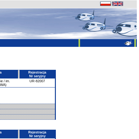
a
Rejestracja
Nr seryjny
e / im.
UR-82007
PWA)
a
Rejestracja
Nr seryjny