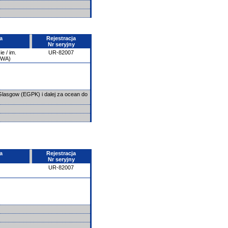
a
Rejestracja
Nr seryjny
e / im.
UR-82007
PWA)
Glasgow (EGPK) i dalej za ocean do
a
Rejestracja
Nr seryjny
UR-82007