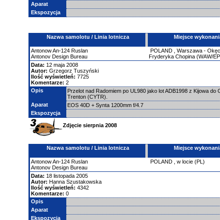
Aparat
Ekspozycja
Nazwa samolotu / Linia lotnicza
Miejsce wykonani
Antonow
An-124 Ruslan
POLAND
,
Warszawa - Okęci
Antonov Design Bureau
Fryderyka Chopina (WAW/E
Data:
12 maja 2008
Autor:
Grzegorz Tuszyński
Ilość wyświetleń:
7725
Komentarze:
2
Opis
Przelot nad Radomiem po UL980 jako lot ADB1998 z Kijowa do 
Trenton (CYTR).
Aparat
EOS 40D + Synta 1200mm f/4.7
Ekspozycja
Zdjęcie sierpnia 2008
Nazwa samolotu / Linia lotnicza
Miejsce wykonani
Antonow
An-124 Ruslan
POLAND
,
w locie (PL)
Antonov Design Bureau
Data:
18 listopada 2005
Autor:
Hanna Szustakowska
Ilość wyświetleń:
4342
Komentarze:
0
Opis
Aparat
Ekspozycja