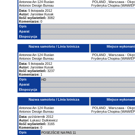
Antonow
An-124 Ruslan
POLAND
,
Warszawa - Okęci
Antonov Design Bureau
Fryderyka Chopina (WAW/E
Data:
5 listopada 2012
Autor:
Jarosław Kusak
Ilość wyświetleń:
3082
Komentarze:
0
Opis
Aparat
Ekspozycja
Nazwa samolotu / Linia lotnicza
Miejsce wykonani
Antonow
An-124 Ruslan
POLAND
,
Warszawa - Okęci
Antonov Design Bureau
Fryderyka Chopina (WAW/E
Data:
5 listopada 2012
Autor:
Jarosław Kusak
Ilość wyświetleń:
3237
Komentarze:
1
Opis
HD
Aparat
Ekspozycja
Nazwa samolotu / Linia lotnicza
Miejsce wykonani
Antonow
An-124 Ruslan
POLAND
,
Warszawa - Okęci
Antonov Design Bureau
Fryderyka Chopina (WAW/E
Data:
pzździernik 2012
Autor:
Łukasz Dutkiewicz
Ilość wyświetleń:
3165
Komentarze:
0
Opis
POSEJŚCIE NA PAS 11