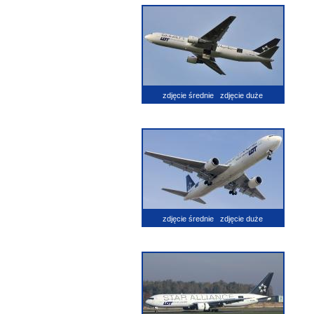
zdjęcie średnie
zdjęcie duże
zdjęcie średnie
zdjęcie duże