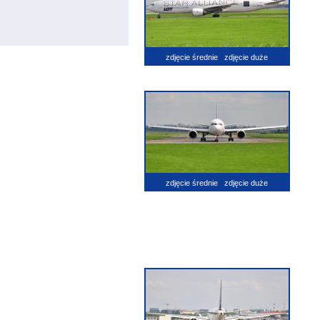
zdjęcie średnie
zdjęcie duże
zdjęcie średnie
zdjęcie duże