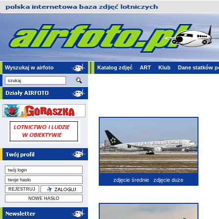
Wyszukaj w airfoto
Katalog zdjęć
ART
Klub
Dane statków p
zdjęcie średnie
zdjęcie duże