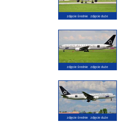
zdjęcie średnie
zdjęcie duże
zdjęcie średnie
zdjęcie duże
zdjęcie średnie
zdjęcie duże