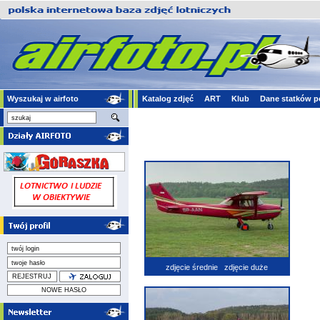
Wyszukaj w airfoto
Katalog zdjęć
ART
Klub
Dane statków p
zdjęcie średnie
zdjęcie duże