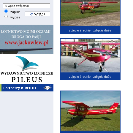
zapisz
wypisz
zdjęcie średnie
zdjęcie duże
zdjęcie średnie
zdjęcie duże