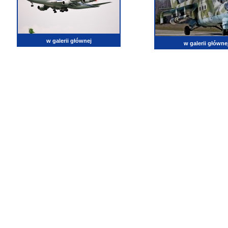
w galerii głównej
w galerii główne
lotnictwo, zdjęcia lotnicze, fotografia, pasja, lotnisko, klub miłoników lotnictwa, balony, samol