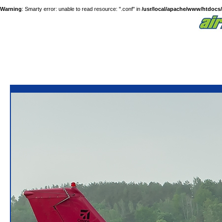
Warning
: Smarty error: unable to read resource: ".conf" in
/usr/local/apache/www/htdocs/a