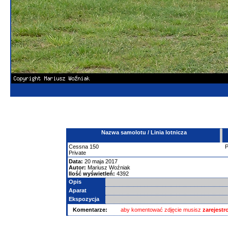
Nazwa samolotu / Linia lotnicza
Cessna
150
Private
Data:
20 maja 2017
Autor:
Mariusz Woźniak
Ilość wyświetleń:
4392
Opis
Aparat
Ekspozycja
Komentarze:
aby komentować zdjęcie musisz
zarejest