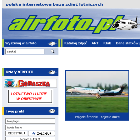
Wyszukaj w airfoto
Katalog zdjęć
ART
Klub
Dane statków 
zdjęcie średnie
zdjęcie duże