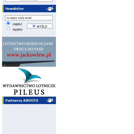
zapisz
wypisz