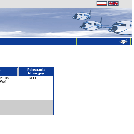
a
Rejestracja
Nr seryjny
e / im.
M-OLEG
PWA)