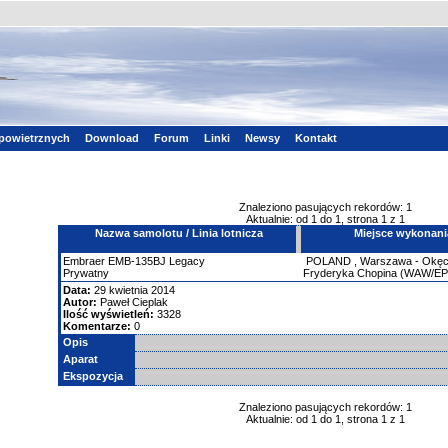
powietrznych
Download
Forum
Linki
Newsy
Kontakt
Znaleziono pasujących rekordów: 1
Aktualnie: od 1 do 1, strona 1 z 1
Nazwa samolotu / Linia lotnicza
Miejsce wykonani
Embraer
EMB-135BJ Legacy
POLAND
,
Warszawa - Okęci
Prywatny
Fryderyka Chopina (WAW/E
Data:
29 kwietnia 2014
Autor:
Paweł Cieplak
Ilość wyświetleń:
3328
Komentarze:
0
Opis
Aparat
Ekspozycja
Znaleziono pasujących rekordów: 1
Aktualnie: od 1 do 1, strona 1 z 1