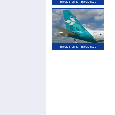
zdjęcie średnie
zdjęcie duże
zdjęcie średnie
zdjęcie duże