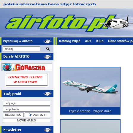
Wyszukaj w airfoto
Katalog zdjęć
ART
Klub
Dane statków p
zdjęcie średnie
zdjęcie duże