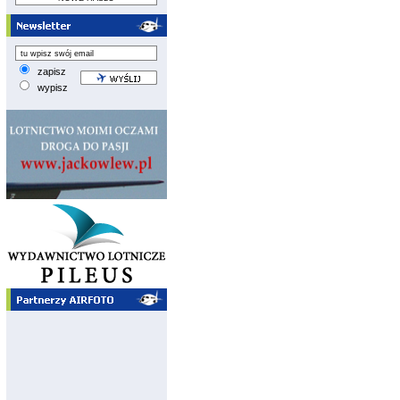
zapisz
wypisz