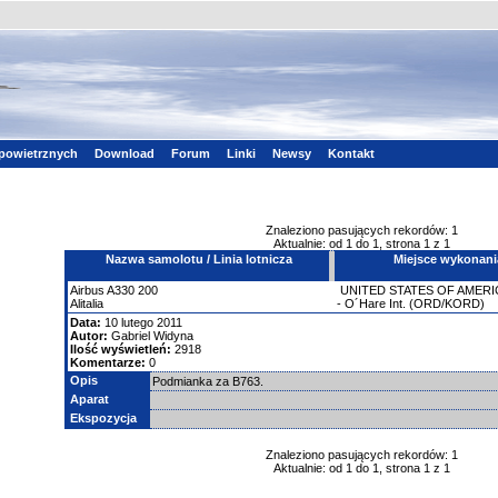
powietrznych
Download
Forum
Linki
Newsy
Kontakt
Znaleziono pasujących rekordów: 1
Aktualnie: od 1 do 1, strona 1 z 1
Nazwa samolotu / Linia lotnicza
Miejsce wykonani
Airbus
A330
200
UNITED STATES OF AMERI
Alitalia
- O´Hare Int. (ORD/KORD)
Data:
10 lutego 2011
Autor:
Gabriel Widyna
Ilość wyświetleń:
2918
Komentarze:
0
Opis
Podmianka za B763.
Aparat
Ekspozycja
Znaleziono pasujących rekordów: 1
Aktualnie: od 1 do 1, strona 1 z 1