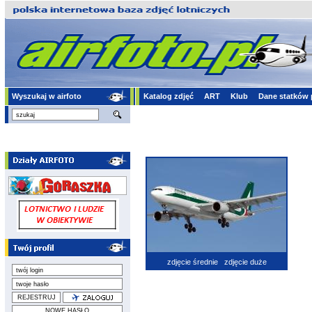
Wyszukaj w airfoto
Katalog zdjęć
ART
Klub
Dane statków 
zdjęcie średnie
zdjęcie duże