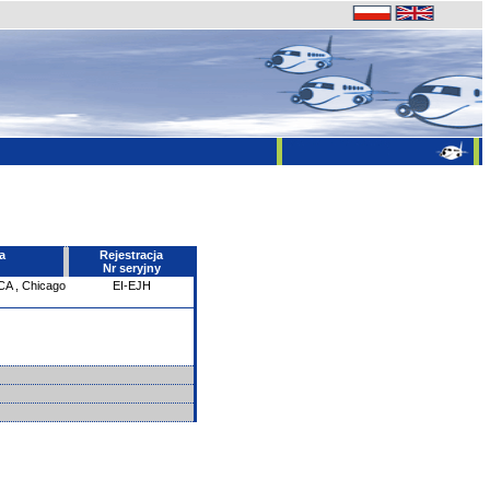
a
Rejestracja
Nr seryjny
CA
,
Chicago
EI-EJH