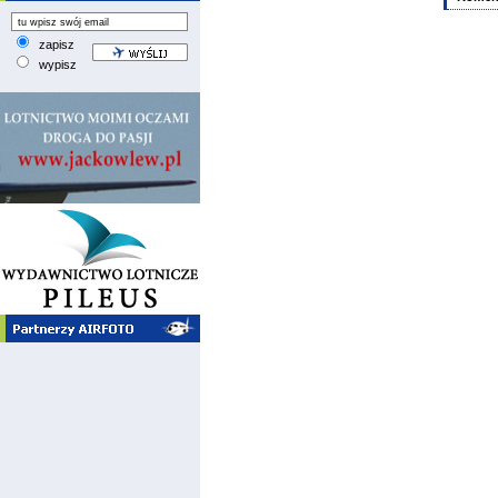
zapisz
wypisz