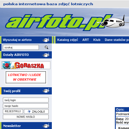
Wyszukaj w airfoto
Katalog zdjęć
ART
Klub
Dane statków p
Opis:
Podmian
Data:
20
Ilość wy
Komen