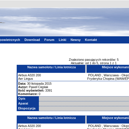
powietrznych
Download
Forum
Linki
Newsy
Kontakt
Znaleziono pasujących rekordów: 5
Aktualnie: od 1 do 5, strona 1 z 1
Nazwa samolotu / Linia lotnicza
Miejsce wykonani
Airbus
A320
200
POLAND
,
Warszawa - Okęci
Aer Lingus
Fryderyka Chopina (WAW/E
Data:
30 listopada 2015
Autor:
Paweł Cieplak
Ilość wyświetleń:
3391
Komentarze:
0
Opis
Aparat
Ekspozycja
Nazwa samolotu / Linia lotnicza
Miejsce wykonani
Airbus
A320
200
POLAND
,
Warszawa - Okęci