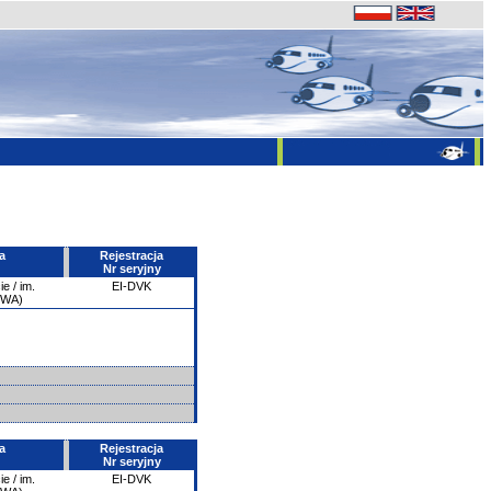
a
Rejestracja
Nr seryjny
e / im.
EI-DVK
PWA)
a
Rejestracja
Nr seryjny
e / im.
EI-DVK