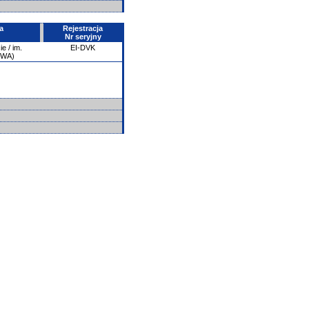
a
Rejestracja
Nr seryjny
e / im.
EI-DVK
PWA)