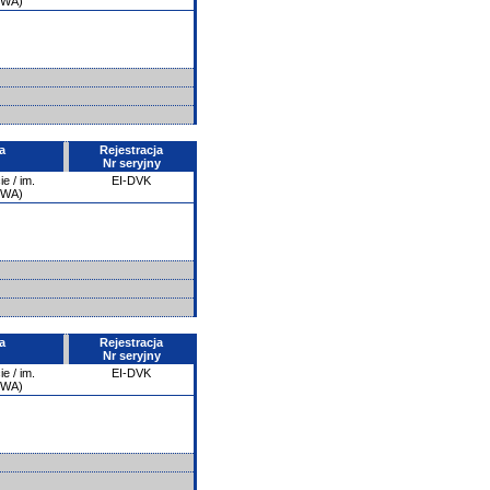
PWA)
a
Rejestracja
Nr seryjny
e / im.
EI-DVK
PWA)
a
Rejestracja
Nr seryjny
e / im.
EI-DVK
PWA)