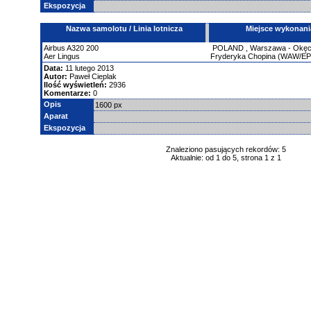
Ekspozycja
Nazwa samolotu / Linia lotnicza
Miejsce wykonani
Airbus
A320
200
POLAND
,
Warszawa - Okęci
Aer Lingus
Fryderyka Chopina (WAW/E
Data:
11 lutego 2013
Autor:
Paweł Cieplak
Ilość wyświetleń:
2936
Komentarze:
0
Opis
1600 px
Aparat
Ekspozycja
Znaleziono pasujących rekordów: 5
Aktualnie: od 1 do 5, strona 1 z 1