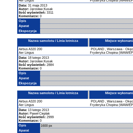
Aer Lingus
Fryderyka Chopina (WAW/E
Data:
31 maja 2013
Autor:
Jarosław Kusak
Ilość wyświetleń:
3311
Komentarze:
0
Opis
Aparat
Ekspozycja
Nazwa samolotu / Linia lotnicza
Miejsce wykonani
Airbus
A320
200
POLAND
,
Warszawa - Okęci
Aer Lingus
Fryderyka Chopina (WAW/E
Data:
18 lutego 2013
Autor:
Jarosław Kusak
Ilość wyświetleń:
2884
Komentarze:
0
Opis
Aparat
Ekspozycja
Nazwa samolotu / Linia lotnicza
Miejsce wykonani
Airbus
A320
200
POLAND
,
Warszawa - Okęci
Aer Lingus
Fryderyka Chopina (WAW/E
Data:
13 lutego 2013
Autor:
Paweł Cieplak
Ilość wyświetleń:
2999
Komentarze:
0
Opis
1600 px
Aparat