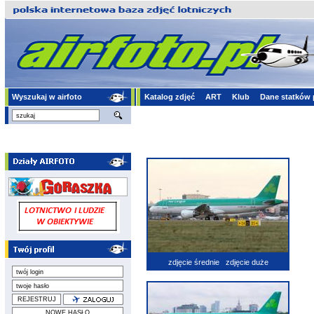
Wyszukaj w airfoto
Katalog zdjęć
ART
Klub
Dane statków 
zdjęcie średnie
zdjęcie duże