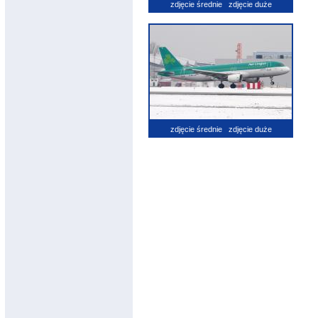
zdjęcie średnie
zdjęcie duże
zdjęcie średnie
zdjęcie duże