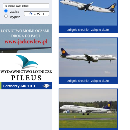
zapisz
wypisz
zdjęcie średnie
zdjęcie duże
zdjęcie średnie
zdjęcie duże