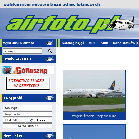
Wyszukaj w airfoto
Katalog zdjęć
ART
Klub
Dane statków p
zdjęcie średnie
zdjęcie duże