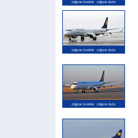
zdjęcie średnie
zdjęcie duże
zdjęcie średnie
zdjęcie duże
zdjęcie średnie
zdjęcie duże