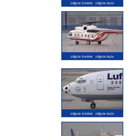
zdjęcie średnie
zdjęcie duże
zdjęcie średnie
zdjęcie duże
zdjęcie średnie
zdjęcie duże