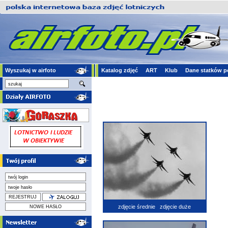
Wyszukaj w airfoto
Katalog zdjęć
ART
Klub
Dane statków p
zdjęcie średnie
zdjęcie duże