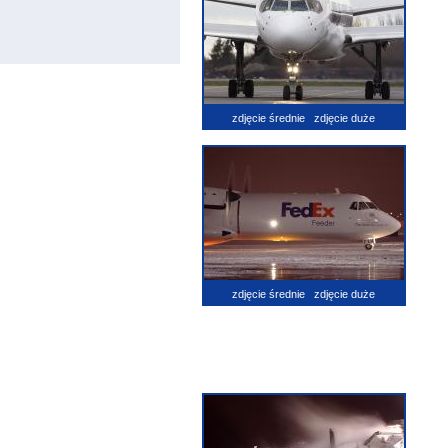
zdjęcie średnie
zdjęcie duże
zdjęcie średnie
zdjęcie duże