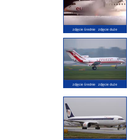
zdjęcie średnie
zdjęcie duże
zdjęcie średnie
zdjęcie duże