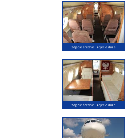
zdjęcie średnie
zdjęcie duże
zdjęcie średnie
zdjęcie duże