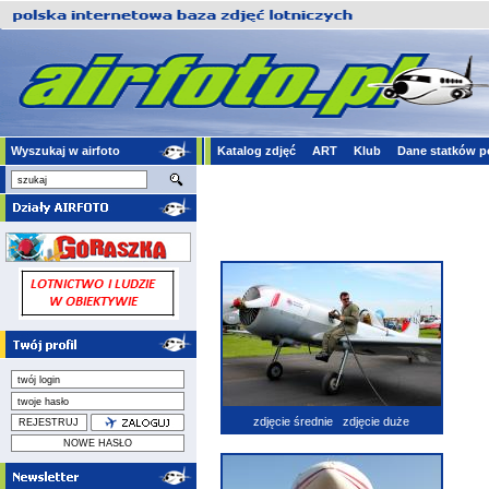
Wyszukaj w airfoto
Katalog zdjęć
ART
Klub
Dane statków p
zdjęcie średnie
zdjęcie duże