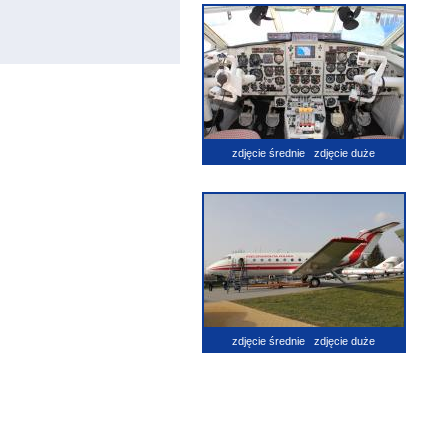
zdjęcie średnie
zdjęcie duże
zdjęcie średnie
zdjęcie duże