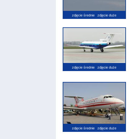
zdjęcie średnie
zdjęcie duże
zdjęcie średnie
zdjęcie duże
zdjęcie średnie
zdjęcie duże