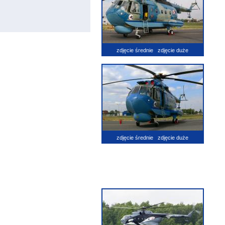
zdjęcie średnie
zdjęcie duże
zdjęcie średnie
zdjęcie duże