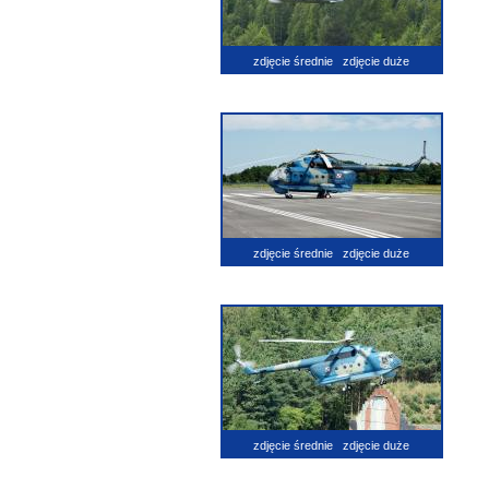
zdjęcie średnie
zdjęcie duże
zdjęcie średnie
zdjęcie duże
zdjęcie średnie
zdjęcie duże