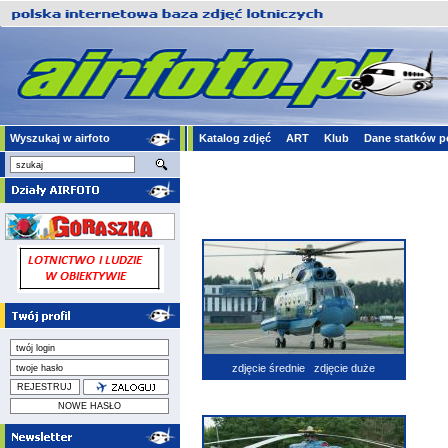
Wyszukaj w airfoto
Katalog zdjęć
ART
Klub
Dane statków p
zdjęcie średnie
zdjęcie duże