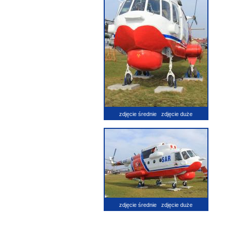
zdjęcie średnie
zdjęcie duże
zdjęcie średnie
zdjęcie duże