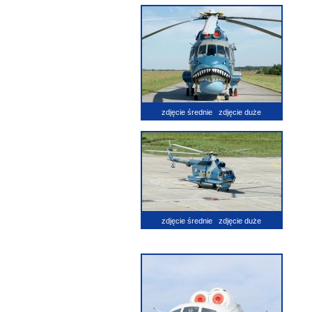
zdjęcie średnie
zdjęcie duże
zdjęcie średnie
zdjęcie duże