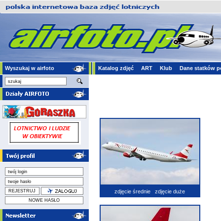
Wyszukaj w airfoto
Katalog zdjęć
ART
Klub
Dane statków p
zdjęcie średnie
zdjęcie duże