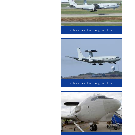
zdjęcie średnie
zdjęcie duże
zdjęcie średnie
zdjęcie duże