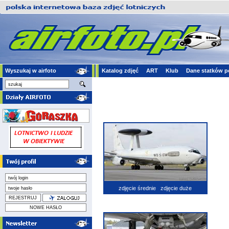
Wyszukaj w airfoto
Katalog zdjęć
ART
Klub
Dane statków p
zdjęcie średnie
zdjęcie duże