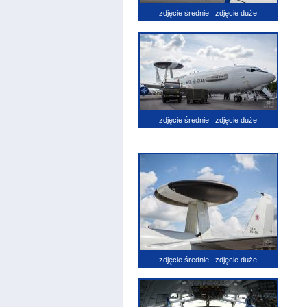
zdjęcie średnie
zdjęcie duże
zdjęcie średnie
zdjęcie duże
zdjęcie średnie
zdjęcie duże