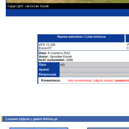
Nazwa samolotu / Linia lotnicza
ATR
72
200
EuroLOT
C
Data:
8 czerwca 2012
Autor:
Jarosław Kusak
Ilość wyświetleń:
2088
Opis
HD
Aparat
Ekspozycja
Komentarze:
aby komentować zdjęcie musisz
zarejest
Losowe zdjęcia z galerii Airfoto.pl