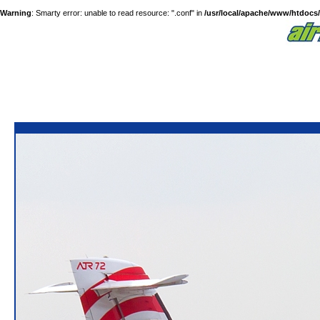
Warning
: Smarty error: unable to read resource: ".conf" in
/usr/local/apache/www/htdocs/a