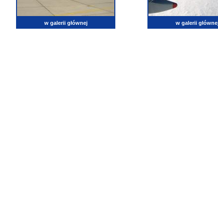
w galerii głównej
w galerii główne
lotnictwo, zdjęcia lotnicze, fotografia, pasja, lotnisko, klub miłoników lotnictwa, balony, samol