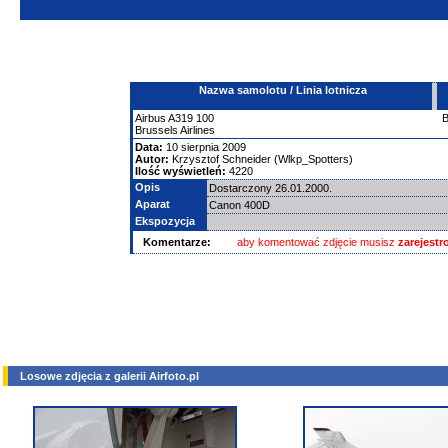
Nazwa samolotu / Linia lotnicza
Airbus
A319
100
Brussels Airlines
Data:
10 sierpnia 2009
Autor:
Krzysztof Schneider (Wlkp_Spotters)
Ilość wyświetleń:
4220
Opis
Dostarczony 26.01.2000.
Aparat
Canon 400D
Ekspozycja
Komentarze:
aby komentować zdjęcie musisz
zarejest
Losowe zdjęcia z galerii Airfoto.pl