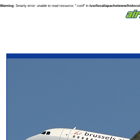
Warning
: Smarty error: unable to read resource: ".conf" in
/usr/local/apache/www/htdocs/a