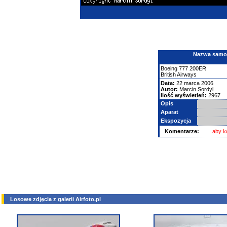
Nazwa samolo
Boeing
777
200ER
British Airways
Data:
22 marca 2006
Autor:
Marcin Sordyl
Ilość wyświetleń:
2967
Opis
Aparat
Ekspozycja
Komentarze:
aby k
Losowe zdjęcia z galerii Airfoto.pl