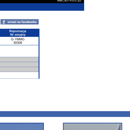
Rejestracja
Nr seryjny
G-YMMG
30308