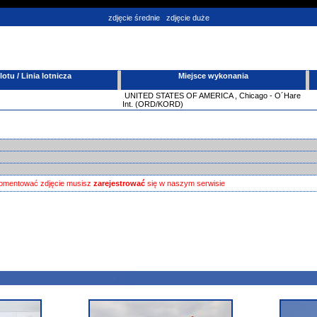
zdjęcie średnie
zdjęcie duże
tu / Linia lotnicza
Miejsce wykonania
UNITED STATES OF AMERICA
,
Chicago - O´Hare
Int. (ORD/KORD)
omentować zdjęcie musisz
zarejestrować
się w naszym serwisie