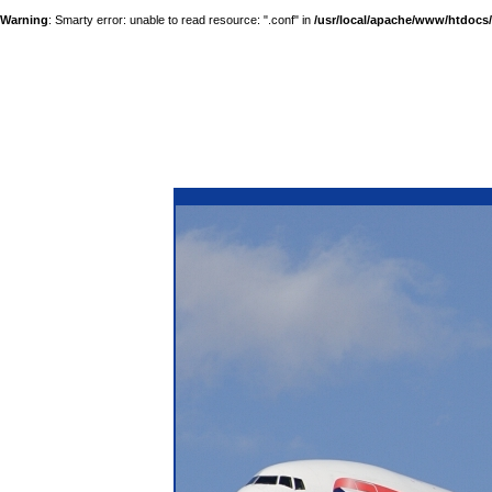
Warning
: Smarty error: unable to read resource: ".conf" in
/usr/local/apache/www/htdocs/a