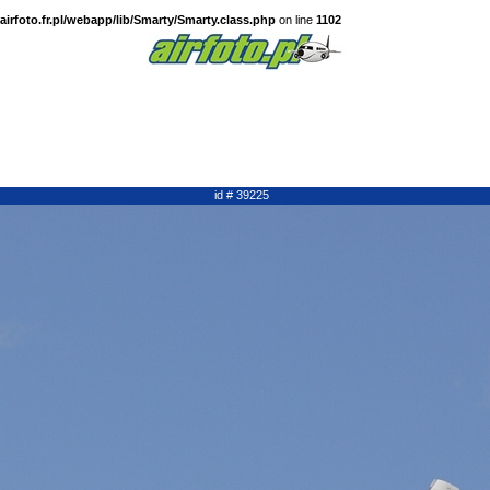
irfoto.fr.pl/webapp/lib/Smarty/Smarty.class.php
on line
1102
id # 39225