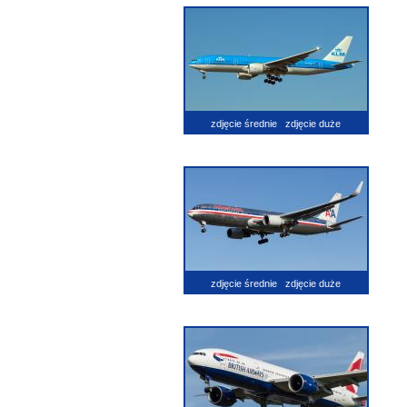
zdjęcie średnie
zdjęcie duże
zdjęcie średnie
zdjęcie duże