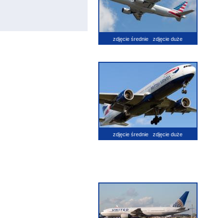
zdjęcie średnie
zdjęcie duże
zdjęcie średnie
zdjęcie duże