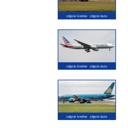
zdjęcie średnie
zdjęcie duże
zdjęcie średnie
zdjęcie duże
zdjęcie średnie
zdjęcie duże