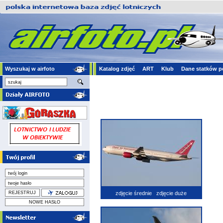
Wyszukaj w airfoto
Katalog zdjęć
ART
Klub
Dane statków p
zdjęcie średnie
zdjęcie duże