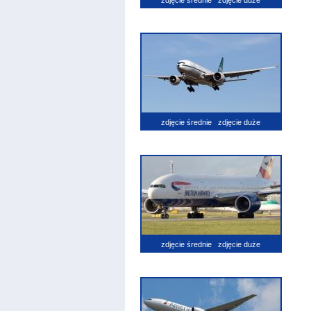
zdjęcie średnie
zdjęcie duże
zdjęcie średnie
zdjęcie duże
zdjęcie średnie
zdjęcie duże